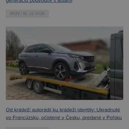
generáciu podvodov s autami
RPZV | 16. Júl 2026
Od krádeží autorádií ku krádeži identity: Ukradnuté
vo Francúzsku, očistené v Česku, predané v Poľsku