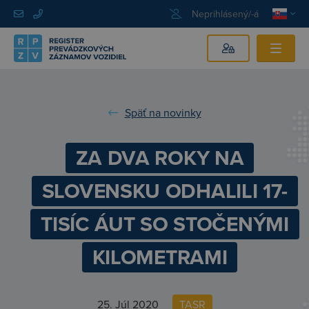
Neprihlásený/-á
Späť na novinky
ZA DVA ROKY NA
SLOVENSKU ODHALILI 17-
TISÍC ÁUT SO STOČENÝMI
KILOMETRAMI
25. Júl 2020
TASR