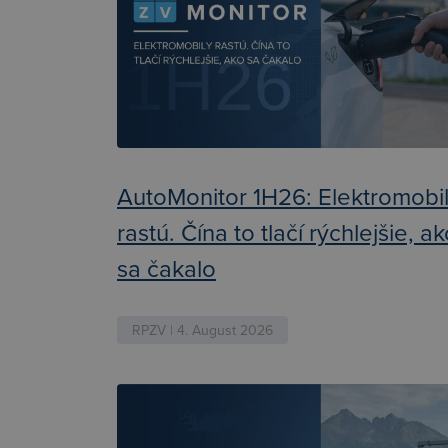
AutoMonitor 1H26: Elektromobi
rastú. Čína to tlačí rýchlejšie, a
sa čakalo
RPZV | 4. August 2026