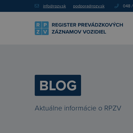
info@rpzv.sk
podpora@rpzv.sk
048 /
BLOG
Aktuálne informácie o RPZV