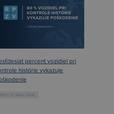
esťdesiat percent vozidiel pri
ontrole histórie vykazuje
oškodenie
RPZV | 31. Marec 2026