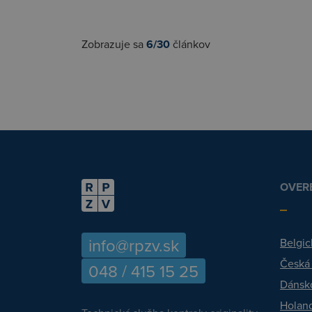
Zobrazuje sa
6/30
článkov
OVERE
info@rpzv.sk
Belgic
Česká
048 / 415 15 25
Dánsk
Holan