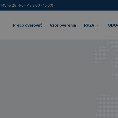
 415 15 25
(Po - Pia 8:00 - 16:00)
Prečo overovať
Vzor overenia
RPZV
ODO‑