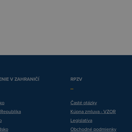
NIE V ZAHRANIČÍ
RPZV
ko
Časté otázky
 Republika
Kúpna zmluva - VZOR
o
Legislatíva
dsko
Obchodné podmienky