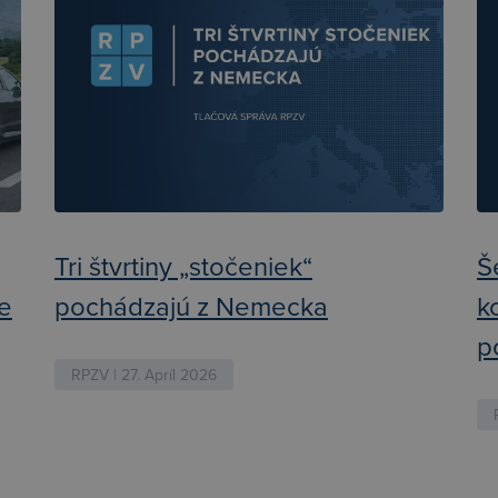
Tri štvrtiny „stočeniek“
Š
ie
pochádzajú z Nemecka
k
p
RPZV | 27. Apríl 2026