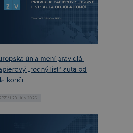
urópska únia mení pravidlá:
apierový „rodný list“ auta od
úla končí
RPZV | 23. Jún 2026