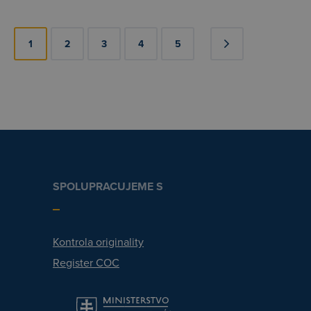
1
2
3
4
5
SPOLUPRACUJEME S
Kontrola originality
Register COC