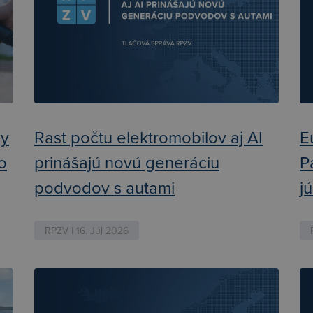
ly
Rast počtu elektromobilov aj AI
E
ko
prinášajú novú generáciu
P
podvodov s autami
j
RPZV | 16. Júl 2026