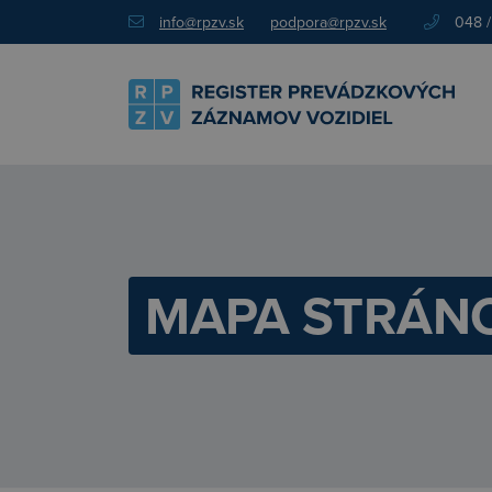
info@rpzv.sk
podpora@rpzv.sk
048 /
MAPA STRÁN