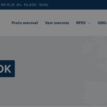
 415 15 25
(Po - Pia 8:00 - 16:00)
Prečo overovať
Vzor overenia
RPZV
ODO‑
OK