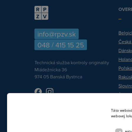
OVERE
info@rpzv.sk
Belgic
Česká
048 / 415 15 25
Dánsk
Holan
Technická služba kontroly originality
Poľsk
Mládežnícka 36
974 05 Banská Bystrica
Rakús
Slovin
Švéds
Talian
Táto webová
webovej lok