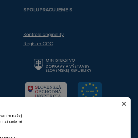
SPOLUPRACUJEME S
Kontrola originality
Register COC
×
ívaním našej
imi zásadami