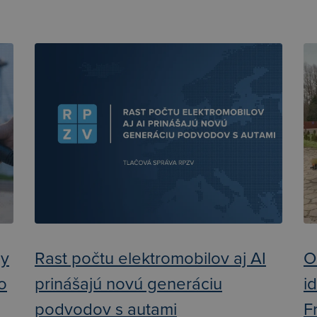
ly
Rast počtu elektromobilov aj AI
O
ko
prinášajú novú generáciu
i
podvodov s autami
F