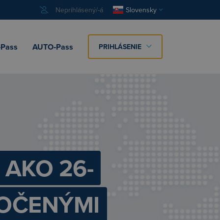
Neprihlásený/-á
Slovensky
Pass
AUTO‑Pass
PRIHLÁSENIE
 AKO 26-
TOČENÝMI