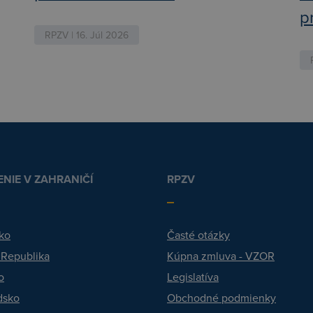
p
RPZV | 16. Júl 2026
NIE V ZAHRANIČÍ
RPZV
ko
Časté otázky
 Republika
Kúpna zmluva - VZOR
o
Legislatíva
dsko
Obchodné podmienky