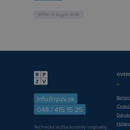
RPZV | 4. August 2026
OVERE
info@rpzv.sk
Belgic
Česká
048 / 415 15 25
Dánsk
Holan
Technická služba kontroly originality