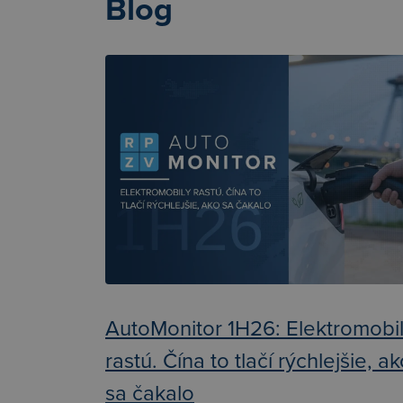
Blog
AutoMonitor 1H26: Elektromobi
rastú. Čína to tlačí rýchlejšie, a
sa čakalo