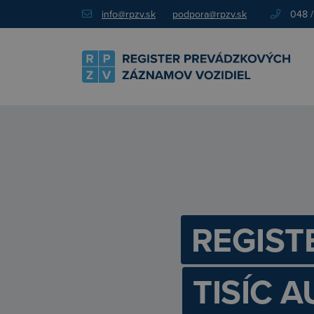
info@rpzv.sk
podpora@rpzv.sk
048 /
REGIST
TISÍC 