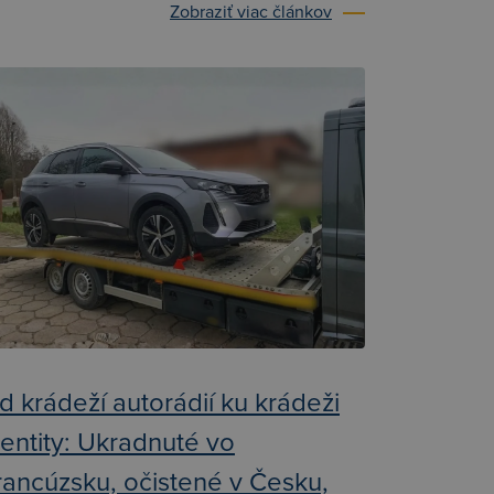
Zobraziť viac článkov
d krádeží autorádií ku krádeži
dentity: Ukradnuté vo
rancúzsku, očistené v Česku,