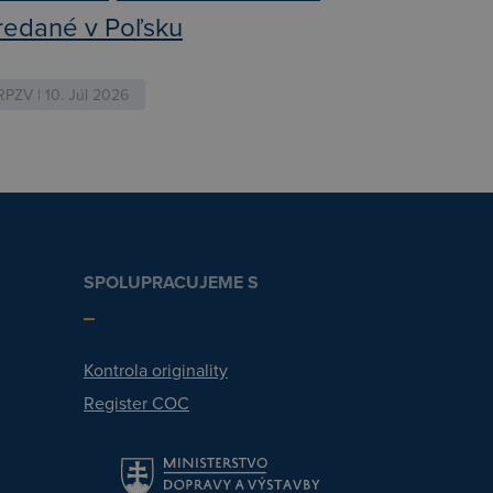
redané v Poľsku
RPZV | 10. Júl 2026
SPOLUPRACUJEME S
Kontrola originality
Register COC