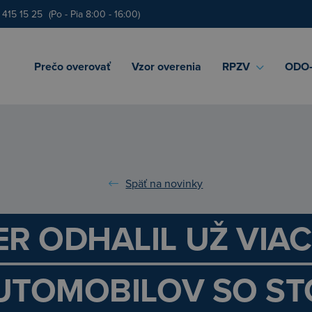
 415 15 25
(Po - Pia 8:00 - 16:00)
Prečo overovať
Vzor overenia
RPZV
ODO‑
Späť na novinky
ER ODHALIL UŽ VIAC
AUTOMOBILOV SO S