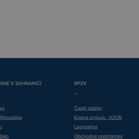
NIE V ZAHRANIČÍ
RPZV
ko
Časté otázky
 Republika
Kúpna zmluva - VZOR
o
Legislatíva
dsko
Obchodné podmienky