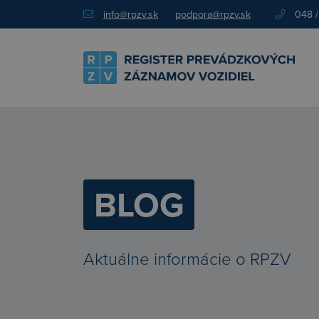
info@rpzv.sk
podpora@rpzv.sk
048 /
BLOG
Aktuálne informácie o RPZV