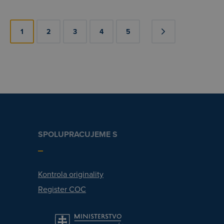
1
2
3
4
5
SPOLUPRACUJEME S
Kontrola originality
Register COC