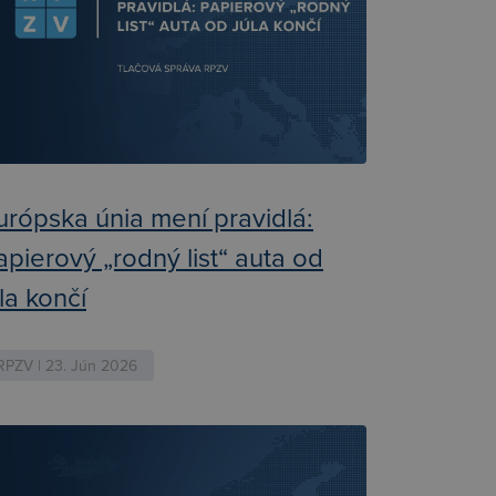
urópska únia mení pravidlá:
apierový „rodný list“ auta od
úla končí
RPZV | 23. Jún 2026