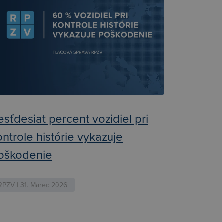
esťdesiat percent vozidiel pri
ontrole histórie vykazuje
oškodenie
RPZV | 31. Marec 2026