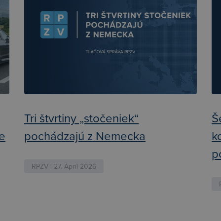
Tri štvrtiny „stočeniek“
Š
ie
pochádzajú z Nemecka
k
p
RPZV | 27. Apríl 2026