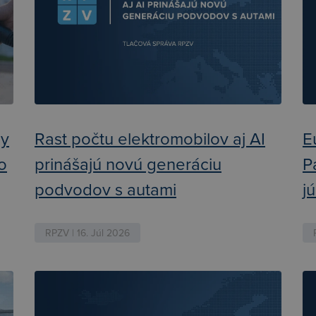
ly
Rast počtu elektromobilov aj AI
E
ko
prinášajú novú generáciu
P
podvodov s autami
j
RPZV | 16. Júl 2026