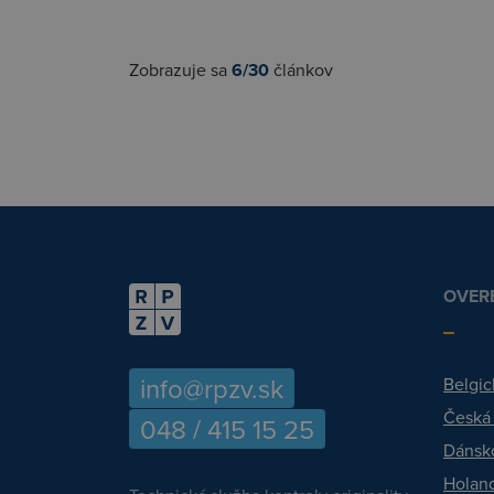
Zobrazuje sa
6/30
článkov
OVERE
info@rpzv.sk
Belgic
Česká
048 / 415 15 25
Dánsk
Holan