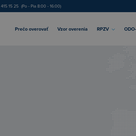
 415 15 25
(Po - Pia 8:00 - 16:00)
Prečo overovať
Vzor overenia
RPZV
ODO‑