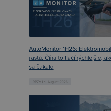
AutoMonitor 1H26: Elektromobi
rastú. Čína to tlačí rýchlejšie, a
sa čakalo
RPZV | 4. August 2026