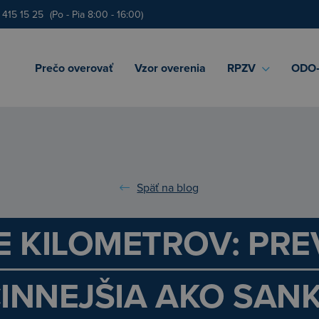
 415 15 25
(Po - Pia 8:00 - 16:00)
Prečo overovať
Vzor overenia
RPZV
ODO‑
Späť na blog
E KILOMETROV: PRE
INNEJŠIA AKO SANK