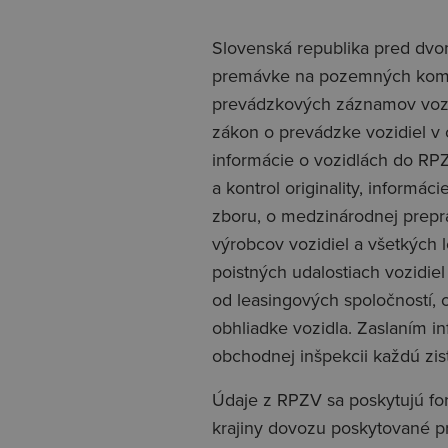
Slovenská republika pred dvo
premávke na pozemných komuni
prevádzkových záznamov vozidi
zákon o prevádzke vozidiel v 
informácie o vozidlách do RPZ
a kontrol originality, inform
zboru, o medzinárodnej prepra
výrobcov vozidiel a všetkých l
poistných udalostiach vozidiel
od leasingových spoločností,
obhliadke vozidla. Zaslaním 
obchodnej inšpekcii každú zi
Údaje z RPZV sa poskytujú fo
krajiny dovozu poskytované pr