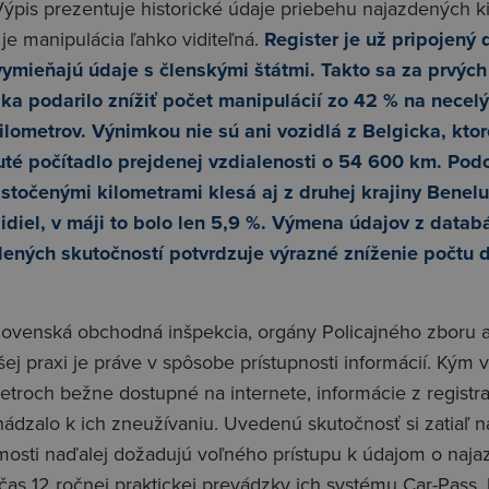
Výpis prezentuje historické údaje priebehu najazdených k
je manipulácia ľahko viditeľná.
Register je už pripojený
ymieňajú údaje s členskými štátmi. Takto sa za prvých
ka podarilo znížiť počet manipulácií zo 42 % na necelýc
ilometrov. Výnimkou nie sú ani vozidlá z Belgicka, kt
uté počítadlo prejdenej vzdialenosti o 54 600 km. Pod
stočenými kilometrami klesá aj z druhej krajiny Benel
idiel, v máji to bolo len 5,9 %. Výmena údajov z datab
dených skutočností potvrdzuje výrazné zníženie počtu 
ovenská obchodná inšpekcia, orgány Policajného zboru a
šej praxi je práve v spôsobe prístupnosti informácií. Kým 
troch bežne dostupné na internete, informácie z registr
hádzalo k ich zneužívaniu. Uvedenú skutočnosť si zatiaľ
osti naďalej dožadujú voľného prístupu k údajom o naja
čas 12 ročnej praktickej prevádzky ich systému Car-Pass, 