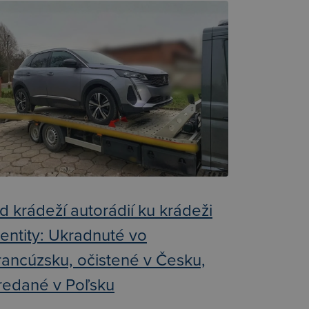
d krádeží autorádií ku krádeži
dentity: Ukradnuté vo
rancúzsku, očistené v Česku,
redané v Poľsku