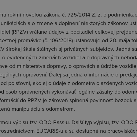
ma rokmi novelou zákona č. 725/2014 Z. z. o podmienkac
káciách a o zmene a doplnení niektorých zákonov ustano
el (RPZV) vrátane údajov z počítadiel celkovej prejdenej
cestnej premávke (č. 106/2018) ustanovuje od 20. mája to
V širokej škále štátnych aj privátnych subjektov. Jedná s
ácie o evidenčných zmenách vozidiel a o dopravných neho
ve od ministerstva dopravy, o opravách a údržbe vozidie
egálnych opravovní. Ďalej sa jedná o informácie o predaj
 od poisťovní, ako aj o údaje z odometra ojazdených vozid
 od osôb oprávnených vykonávať legálne zásahy do odome
informácií do RPZV je zároveň splnená povinnosť bezodkl
stenú manipuláciu s odometrom.
rmou výpisu tzv. ODO-Pass-u. Ďalší typ výpisu, tzv. ODO
ostredníctvom EUCARIS-u a sú dostupné na pracoviskách ko