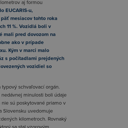
ilometrov aj formou
 do EUCARIS-u,
 päť mesiacov tohto roka
h 11 %. Vozidlá boli v
oré mali pred dovozom na
obne ako v prípade
uxu. Kým v marci malo
áz s počítadlami prejdených
dovezených vozidiel so
 typový schvaľovací orgán.
v nedávnej minulosti boli údaje
a nie sú poskytované priamo v
 na Slovensku uvedomuje
zdených kilometroch. Rovnaký
ktorý sa stal vzorovým