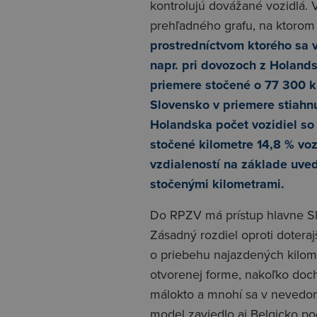
kontrolujú dovážané vozidlá. 
prehľadného grafu, na ktorom 
prostredníctvom ktorého sa v
napr. pri dovozoch z Holands
priemere stočené o 77 300 k
Slovensko v priemere stiahn
Holandska počet vozidiel so 
stočené kilometre 14,8 % voz
vzdialeností na základe uve
stočenými kilometrami.
Do RPZV má prístup hlavne Sl
Zásadný rozdiel oproti doteraj
o priebehu najazdených kilome
otvorenej forme, nakoľko doc
málokto a mnohí sa v nevedom
model zaviedlo aj Belgicko po