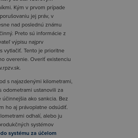
níkmi. Kým v prvom prípade
porušovaniu jej práv, v
tesne nad poslednú známu
činný. Preto sú informácie z
teľ výpisu najprv
tlačiť. Tento je prioritne
ho overenie. Overiť existenciu
.rpzv.sk.
vod s najazdenými kilometrami,
s odometrami ustanovili za
e účinnejšia ako sankcia. Bez
 ho aj právoplatne odsúdiť.
lometrami odhalí, alebo ju
 produkčných systémov
 do systému za účelom