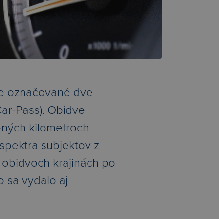
jšie označované dve
Car-Pass). Obidve
ených kilometroch
 spektra subjektov z
 obidvoch krajinách po
 sa vydalo aj