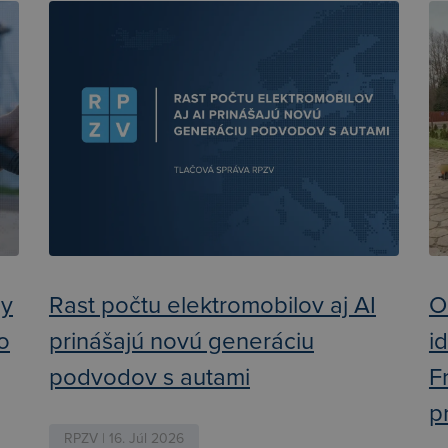
ly
Rast počtu elektromobilov aj AI
O
ko
prinášajú novú generáciu
i
podvodov s autami
F
p
RPZV | 16. Júl 2026