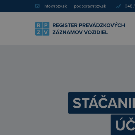
info@rpzv.sk
podpora@rpzv.sk
048 /
STÁČANI
ÚČ