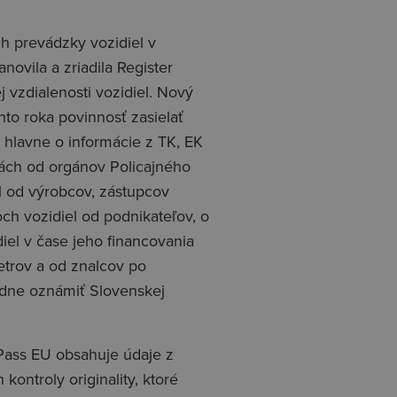
h prevádzky vozidiel v
vila a zriadila Register
 vzdialenosti vozidiel. Nový
hto roka povinnosť zasielať
a hlavne o informácie z TK, EK
dách od orgánov Policajného
l od výrobcov, zástupcov
och vozidiel od podnikateľov, o
iel v čase jeho financovania
trov a od znalcov po
adne oznámiť Slovenskej
-Pass EU obsahuje údaje z
ntroly originality, ktoré