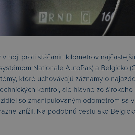
v v boji proti stáčaniu kilometrov najčaste
 systémom Nationale AutoPas) a Belgicko (
ystémy, ktoré uchovávajú záznamy o najazd
technických kontrol, ale hlavne zo širokého
zidiel so zmanipulovaným odometrom sa v
azne znížil. Na podobnú cestu ako Belgicko