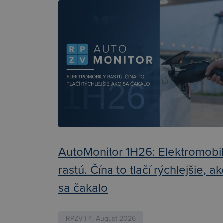
AutoMonitor 1H26: Elektromobi
rastú. Čína to tlačí rýchlejšie, a
sa čakalo
RPZV | 4. August 2026