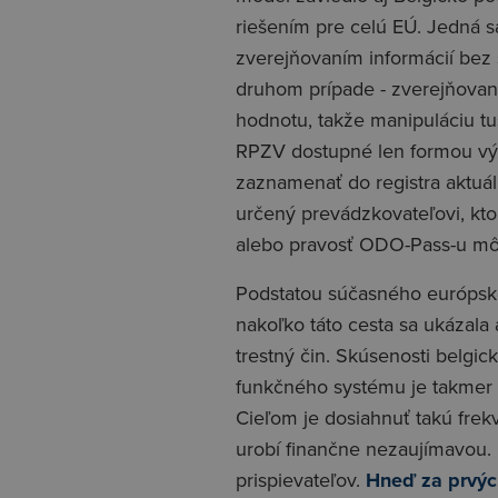
riešením pre celú EÚ. Jedná 
zverejňovaním informácií bez 
druhom prípade - zverejňovan
hodnotu, takže manipuláciu tuš
RPZV dostupné len formou výp
zaznamenať do registra aktuál
určený prevádzkovateľovi, kto
alebo pravosť ODO-Pass-u môž
Podstatou súčasného európskeh
nakoľko táto cesta sa ukázala
trestný čin. Skúsenosti belgic
funkčného systému je takmer 
Cieľom je dosiahnuť takú frek
urobí finančne nezaujímavou.
prispievateľov.
Hneď za prvýc