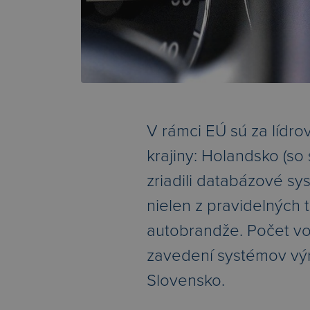
V rámci EÚ sú za lídro
krajiny: Holandsko (so
zriadili databázové s
nielen z pravidelných 
autobrandže. Počet vo
zavedení systémov výr
Slovensko.