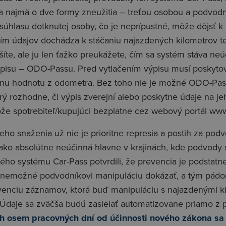
sa najmä o dve formy zneužitia – treťou osobou a podvod
súhlasu dotknutej osoby, čo je neprípustné, môže dôjsť k 
ím údajov dochádza k stáčaniu najazdených kilometrov 
íte, ale ju len ťažko preukážete, čím sa systém stáva neú
isu – ODO-Passu. Pred vytlačením výpisu musí poskytova
nu hodnotu z odometra. Bez toho nie je možné ODO-Pass vy
rý rozhodne, či výpis zverejní alebo poskytne údaje na je
e spotrebiteľ/kupujúci bezplatne cez webový portál www
o snaženia už nie je prioritne represia a postih za pod
 ako absolútne neúčinná hlavne v krajinách, kde podvody 
kého systému Car-Pass potvrdili, že prevencia je podstatn
nemožné podvodníkovi manipuláciu dokázať, a tým pádom
venciu záznamov, ktorá buď manipuláciu s najazdenými ki
 Údaje sa zväčša budú zasielať automatizovane priamo z
h osem pracovných dní od účinnosti nového zákona sa