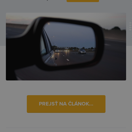
PREJSŤ NA ČLÁNOK...