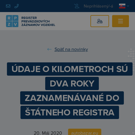
Neprihlásený/-á
Späť na novinky
ÚDAJE O KILOMETROCH SÚ
DVA ROKY
ZAZNAMENÁVANÉ DO
ŠTÁTNEHO REGISTRA
20. Máj 2020
autobazar.eu