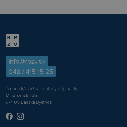
info@rpzv.sk
048 / 415 15 25
Technická služba kontroly originality
Mládežnícka 36
974 05 Banská Bystrica