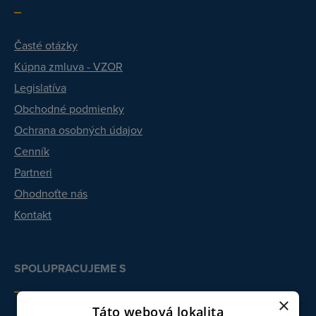
Časté otázky
Kúpna zmluva - VZOR
Legislatíva
Obchodné podmienky
Ochrana osobných údajov
Cenník
Partneri
Ohodnoťte nás
Kontakt
SPOLUPRACUJEME S
×
Táto webová lokalita