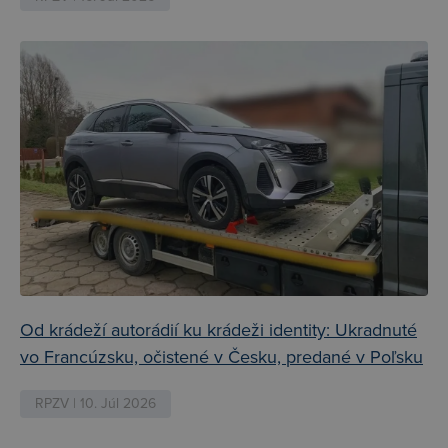
Od krádeží autorádií ku krádeži identity: Ukradnuté
vo Francúzsku, očistené v Česku, predané v Poľsku
RPZV | 10. Júl 2026