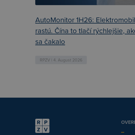
AutoMonitor 1H26: Elektromobi
rastú. Čína to tlačí rýchlejšie, a
sa čakalo
RPZV | 4. August 2026
OVERE