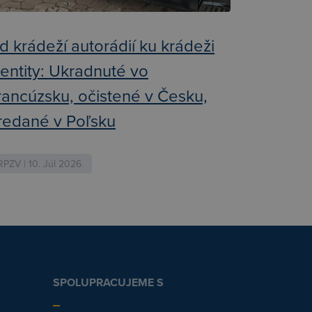
d krádeží autorádií ku krádeži
dentity: Ukradnuté vo
rancúzsku, očistené v Česku,
redané v Poľsku
RPZV | 10. Júl 2026
SPOLUPRACUJEME S