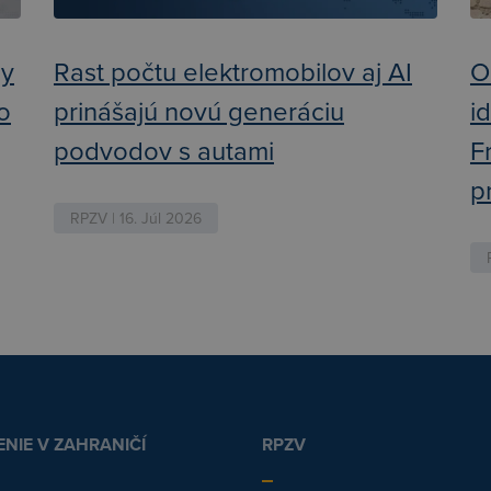
ly
Rast počtu elektromobilov aj AI
O
ko
prinášajú novú generáciu
i
podvodov s autami
F
p
RPZV | 16. Júl 2026
NIE V ZAHRANIČÍ
RPZV