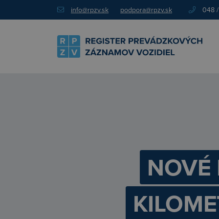
info@rpzv.sk
podpora@rpzv.sk
048 /
NOVÉ 
KILOME