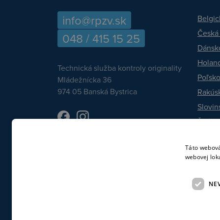
info@rpzv.sk
Belgic
Česká
048 / 415 15 25
Dánsk
Holan
Technická služba kontroly originality
Poľsk
Mládežnícka 36
974 05 Banská Bystrica
Rakús
Slovin
Švéds
Talian
Táto webová
webovej lok
NE