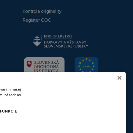
Kontrola originality
Register COC
×
ívaním našej
imi zásadami
FUNKCIE