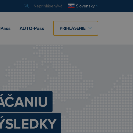
Neprihlásený/-á
Slovensky
Pass
AUTO‑Pass
PRIHLÁSENIE
ÁČANIU
ÝSLEDKY