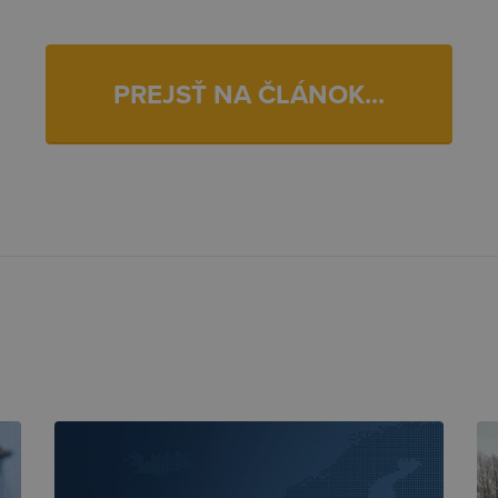
PREJSŤ NA ČLÁNOK...