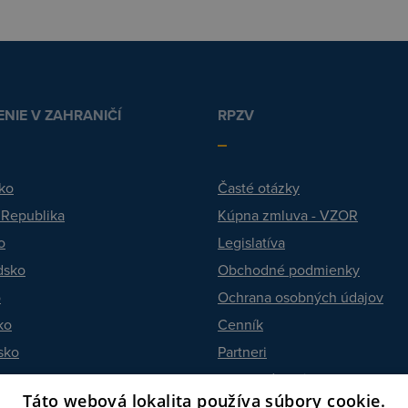
NIE V ZAHRANIČÍ
RPZV
ko
Časté otázky
 Republika
Kúpna zmluva - VZOR
o
Legislatíva
dsko
Obchodné podmienky
o
Ochrana osobných údajov
ko
Cenník
sko
Partneri
ko
Ohodnoťte nás
Táto webová lokalita používa súbory cookie.
sko
Kontakt