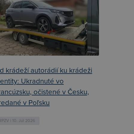
d krádeží autorádií ku krádeži
dentity: Ukradnuté vo
rancúzsku, očistené v Česku,
redané v Poľsku
RPZV | 10. Júl 2026