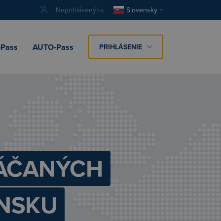
Neprihlásený/-á
Slovensky
Pass
AUTO‑Pass
PRIHLÁSENIE
TÁČANÝCH
ENSKU