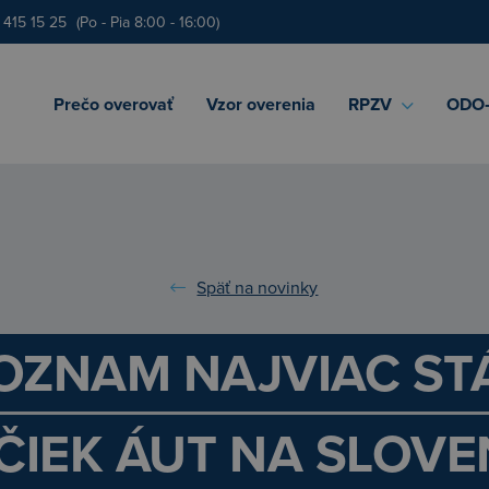
 415 15 25
(Po - Pia 8:00 - 16:00)
Prečo overovať
Vzor overenia
RPZV
ODO‑
Späť na novinky
OZNAM NAJVIAC S
ČIEK ÁUT NA SLOV