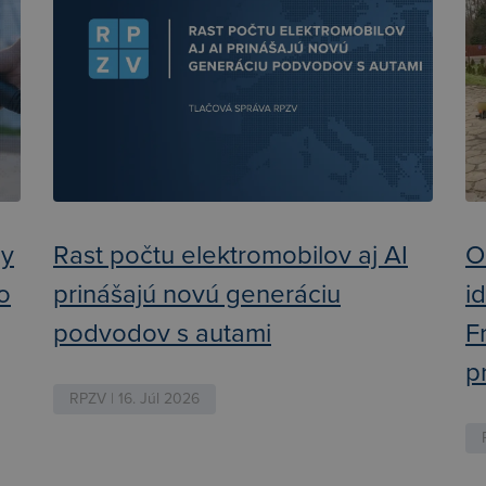
ly
Rast počtu elektromobilov aj AI
O
ko
prinášajú novú generáciu
i
podvodov s autami
F
p
RPZV | 16. Júl 2026