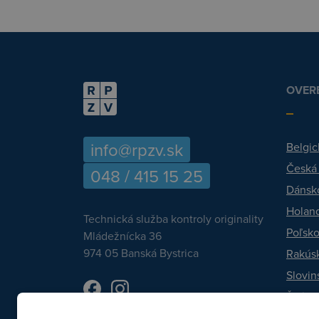
OVERE
info@rpzv.sk
Belgic
Česká
048 / 415 15 25
Dánsk
Holan
Technická služba kontroly originality
Poľsk
Mládežnícka 36
974 05 Banská Bystrica
Rakús
Slovin
Švéds
Talian