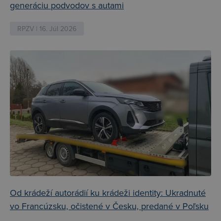
generáciu podvodov s autami
RPZV | 16. Júl 2026
Od krádeží autorádií ku krádeži identity: Ukradnuté
vo Francúzsku, očistené v Česku, predané v Poľsku